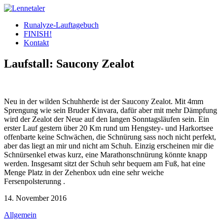
Skip
to
Runalyze-Lauftagebuch
content
FINISH!
Kontakt
Laufstall: Saucony Zealot
Neu in der wilden Schuhherde ist der Saucony Zealot. Mit 4mm
Sprengung wie sein Bruder Kinvara, dafür aber mit mehr Dämpfung
wird der Zealot der Neue auf den langen Sonntagsläufen sein. Ein
erster Lauf gestern über 20 Km rund um Hengstey- und Harkortsee
offenbarte keine Schwächen, die Schnürung sass noch nicht perfekt,
aber das liegt an mir und nicht am Schuh. Einzig erscheinen mir die
Schnürsenkel etwas kurz, eine Marathonschnürung könnte knapp
werden. Insgesamt sitzt der Schuh sehr bequem am Fuß, hat eine
Menge Platz in der Zehenbox udn eine sehr weiche
Fersenpolsterunng .
14. November 2016
Allgemein