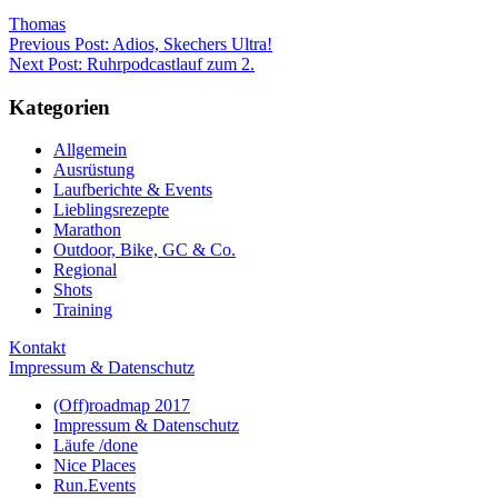
Thomas
Beitragsnavigation
Previous Post: Adios, Skechers Ultra!
Next Post: Ruhrpodcastlauf zum 2.
Kategorien
Allgemein
Ausrüstung
Laufberichte & Events
Lieblingsrezepte
Marathon
Outdoor, Bike, GC & Co.
Regional
Shots
Training
Kontakt
Impressum & Datenschutz
(Off)roadmap 2017
Impressum & Datenschutz
Läufe /done
Nice Places
Run.Events