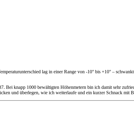
mperaturunterschied lag in einer Range von -10° bis +10° – schwankte
6:37. Bei knapp 1000 bewältigten Höhenmetern bin ich damit sehr zufri
 zücken und überlegen, wie ich weiterlaufe und ein kurzer Schnack m