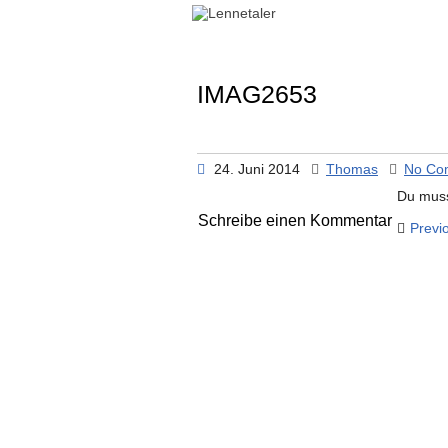
Skip
to
content
IMAG2653
24. Juni 2014
Thomas
No Co
Du mus
Beitragsnavigation
Schreibe einen Kommentar
Previ