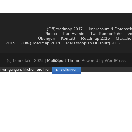
(Off)roadmap 2017
Impressum & Datensch
Places
Run.Events
TwittRunnerRuhr
Ve
Übungen
Kontakt
Roadmap 2016
Maratho
2015
(Off-)Roadmap 2014
Marathonplan Duisburg 2012
(c) Lennetaler 2025 |
MultiSport Theme
Powered by WordPress
nwilligungen, klicken Sie hier:
Einstellungen