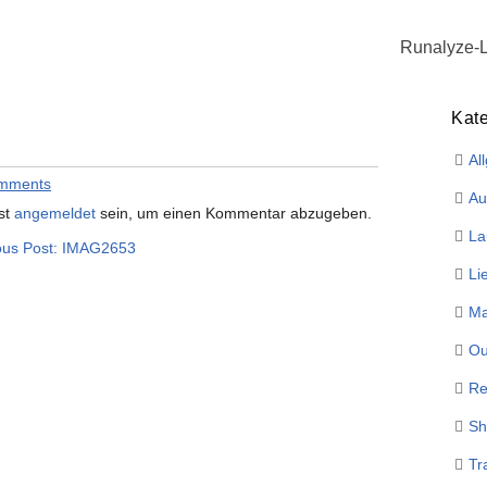
Runalyze-
Kat
Al
mments
Au
st
angemeldet
sein, um einen Kommentar abzugeben.
La
ous Post: IMAG2653
Li
Ma
Ou
Re
Sh
Tr