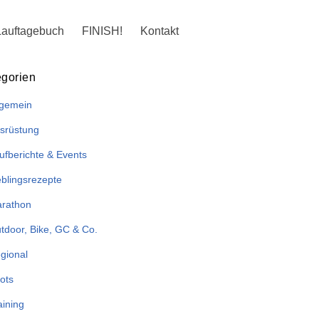
Lauftagebuch
FINISH!
Kontakt
egorien
lgemein
srüstung
ufberichte & Events
eblingsrezepte
rathon
tdoor, Bike, GC & Co.
gional
ots
aining