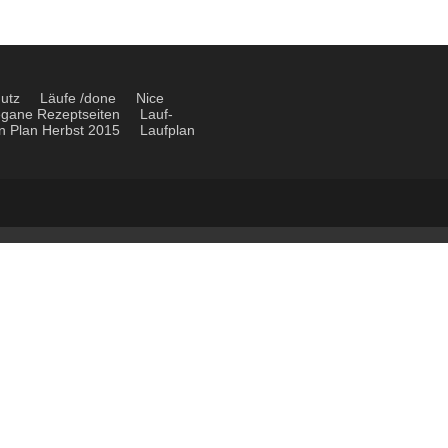
utz
Läufe /done
Nice
gane Rezeptseiten
Lauf-
n Plan Herbst 2015
Laufplan