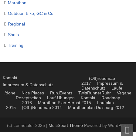
Marathon
Outdoor, Bike, GC & Co.
Regional
Shots
Training
Kontakt
(Off)roadmap
2017
Impressum &
Impressum & Datenschutz
Datenschutz
Läufe
/done
Nice Places
Run.Events
TwittRunnerRuhr
Vegane
Rezeptseiten
Lauf-Übungen
Kontakt
Roadmap
2016
Marathon Plan Herbst 2015
Laufplan
2015
(Off-)Roadmap 2014
Marathonplan Duisburg 2012
(c) Lennetaler 2025 |
MultiSport Theme
Powered by WordPress