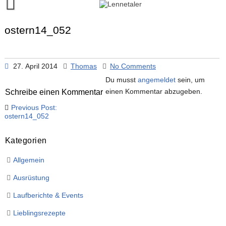
Skip
to
content
Runalyze-Lauftagebuch
ostern14_052
FINISH!
Kontakt
27. April 2014
Thomas
No Comments
Du musst
angemeldet
sein, um
einen Kommentar abzugeben.
Schreibe einen Kommentar
Beitragsnavigation
Previous Post:
ostern14_052
Kategorien
Allgemein
Ausrüstung
Laufberichte & Events
Lieblingsrezepte