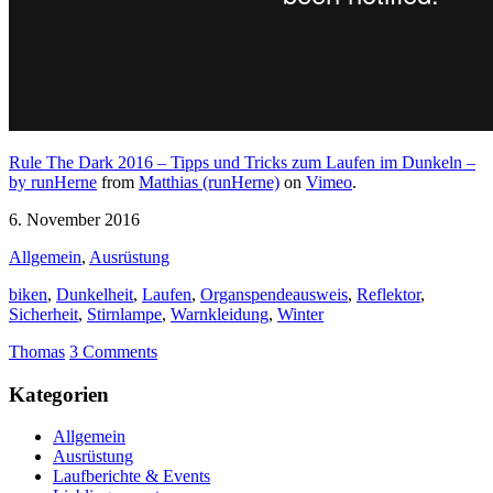
Rule The Dark 2016 – Tipps und Tricks zum Laufen im Dunkeln –
by runHerne
from
Matthias (runHerne)
on
Vimeo
.
6. November 2016
Allgemein
,
Ausrüstung
biken
,
Dunkelheit
,
Laufen
,
Organspendeausweis
,
Reflektor
,
Sicherheit
,
Stirnlampe
,
Warnkleidung
,
Winter
Thomas
3 Comments
Kategorien
Allgemein
Ausrüstung
Laufberichte & Events