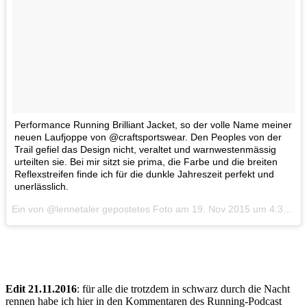
Performance Running Brilliant Jacket, so der volle Name meiner
neuen Laufjoppe von @craftsportswear. Den Peoples von der
Trail gefiel das Design nicht, veraltet und warnwestenmässig
urteilten sie. Bei mir sitzt sie prima, die Farbe und die breiten
Reflexstreifen finde ich für die dunkle Jahreszeit perfekt und
unerlässlich.
Ein von @lennetaler gepostetes Foto am
19. Nov 2015 um 4:38 Uhr
Edit 21.11.2016
: für alle die trotzdem in schwarz durch die Nacht
rennen habe ich hier in den Kommentaren des Running-Podcast