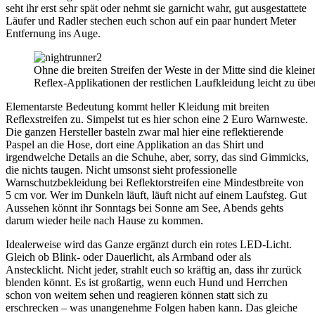
seht ihr erst sehr spät oder nehmt sie garnicht wahr, gut ausgestattete
Läufer und Radler stechen euch schon auf ein paar hundert Meter
Entfernung ins Auge.
Ohne die breiten Streifen der Weste in der Mitte sind die kleine
Reflex-Applikationen der restlichen Laufkleidung leicht zu übe
Elementarste Bedeutung kommt heller Kleidung mit breiten
Reflexstreifen zu. Simpelst tut es hier schon eine 2 Euro Warnweste.
Die ganzen Hersteller basteln zwar mal hier eine reflektierende
Paspel an die Hose, dort eine Applikation an das Shirt und
irgendwelche Details an die Schuhe, aber, sorry, das sind Gimmicks,
die nichts taugen. Nicht umsonst sieht professionelle
Warnschutzbekleidung bei Reflektorstreifen eine Mindestbreite von
5 cm vor. Wer im Dunkeln läuft, läuft nicht auf einem Laufsteg. Gut
Aussehen könnt ihr Sonntags bei Sonne am See, Abends gehts
darum wieder heile nach Hause zu kommen.
Idealerweise wird das Ganze ergänzt durch ein rotes LED-Licht.
Gleich ob Blink- oder Dauerlicht, als Armband oder als
Anstecklicht. Nicht jeder, strahlt euch so kräftig an, dass ihr zurück
blenden könnt. Es ist großartig, wenn euch Hund und Herrchen
schon von weitem sehen und reagieren können statt sich zu
erschrecken – was unangenehme Folgen haben kann. Das gleiche