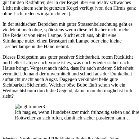
gilt für den Radfahrer, der in der Regel über ein relativ schwaches
Licht mit einem sehr begrenzten Kegel verfügt (von den Hirnis ganz
ohne Licht reden wir garnicht erst).
In der städtischen Bereichen mit guter Strassenbeleuchtung geht es
vielleicht noch ohne, spätestens wenn diese fehlt aber nicht mehr.
Die Rede ist von einer Lampe. Sucht euch aus, ob ihr eine
Stirnlampe nutzt, einen Brustgurt mit Lampe oder eine kleine
Taschenlampe in die Hand nehmt.
Dieses Dreigestirn aus guter passiver Sichtbarkeit, rotem Rücklicht
und heller Lampe nach vorne ist es, was euch wieder sicher nach
Hause bringt. Vergesst auch nicht, dass ihr auch anderen Sicherheit
vermittelt. Jemand der unvermittelt und schnell aus der Dunkelheit
auftaucht macht auch Angst. Dagegen verkündet helle gute
Sichtbarkeit Sicherheit. Welcher böse Bube läuft schon wie ein
Weihnachtsbaum durch die Gegend, damit man ihn möglichst früh
sieht?
Ich mag es, wenn Hundebesitzer mich frühzeitig sehen und ihr
Rottweiler zu sich rufen, damit ich sicher passieren kann…
Westen, Armbänder und Blinklichter findet ihr überall. Vom