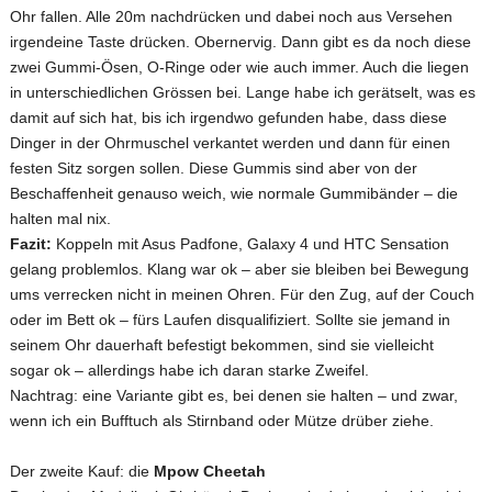
Ohr fallen. Alle 20m nachdrücken und dabei noch aus Versehen
irgendeine Taste drücken. Obernervig. Dann gibt es da noch diese
zwei Gummi-Ösen, O-Ringe oder wie auch immer. Auch die liegen
in unterschiedlichen Grössen bei. Lange habe ich gerätselt, was es
damit auf sich hat, bis ich irgendwo gefunden habe, dass diese
Dinger in der Ohrmuschel verkantet werden und dann für einen
festen Sitz sorgen sollen. Diese Gummis sind aber von der
Beschaffenheit genauso weich, wie normale Gummibänder – die
halten mal nix.
Fazit:
Koppeln mit Asus Padfone, Galaxy 4 und HTC Sensation
gelang problemlos. Klang war ok – aber sie bleiben bei Bewegung
ums verrecken nicht in meinen Ohren. Für den Zug, auf der Couch
oder im Bett ok – fürs Laufen disqualifiziert. Sollte sie jemand in
seinem Ohr dauerhaft befestigt bekommen, sind sie vielleicht
sogar ok – allerdings habe ich daran starke Zweifel.
Nachtrag: eine Variante gibt es, bei denen sie halten – und zwar,
wenn ich ein Bufftuch als Stirnband oder Mütze drüber ziehe.
Der zweite Kauf: die
Mpow Cheetah