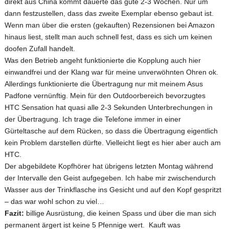
direkt aus China kommt dauerte das gute 2-3 Wochen. Nur um
dann festzustellen, dass das zweite Exemplar ebenso gebaut ist.
Wenn man über die ersten (gekauften) Rezensionen bei Amazon
hinaus liest, stellt man auch schnell fest, dass es sich um keinen
doofen Zufall handelt.
Was den Betrieb angeht funktionierte die Kopplung auch hier
einwandfrei und der Klang war für meine unverwöhnten Ohren ok.
Allerdings funktionierte die Übertragung nur mit meinem Asus
Padfone vernünftig. Mein für den Outdoorbereich bevorzugtes
HTC Sensation hat quasi alle 2-3 Sekunden Unterbrechungen in
der Übertragung. Ich trage die Telefone immer in einer
Gürteltasche auf dem Rücken, so dass die Übertragung eigentlich
kein Problem darstellen dürfte. Vielleicht liegt es hier aber auch am
HTC.
Der abgebildete Kopfhörer hat übrigens letzten Montag während
der Intervalle den Geist aufgegeben. Ich habe mir zwischendurch
Wasser aus der Trinkflasche ins Gesicht und auf den Kopf gespritzt
– das war wohl schon zu viel…
Fazit:
billige Ausrüstung, die keinen Spass und über die man sich
permanent ärgert ist keine 5 Pfennige wert. Kauft was