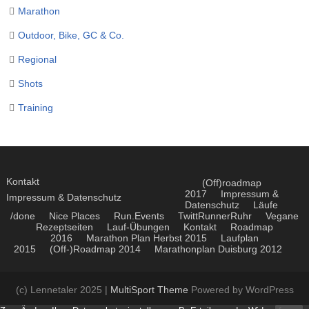
Marathon
Outdoor, Bike, GC & Co.
Regional
Shots
Training
Kontakt
(Off)roadmap
2017
Impressum &
Impressum & Datenschutz
Datenschutz
Läufe
/done
Nice Places
Run.Events
TwittRunnerRuhr
Vegane
Rezeptseiten
Lauf-Übungen
Kontakt
Roadmap
2016
Marathon Plan Herbst 2015
Laufplan
2015
(Off-)Roadmap 2014
Marathonplan Duisburg 2012
(c) Lennetaler 2025 |
MultiSport Theme
Powered by WordPress