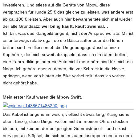
investieren. Und stiess auf die Geräte von Mpow, diese
versprachen für runde 25 € das gleiche zu leisten, was andere erst
ab ca. 100 € leisten. Aber auch hier bewahrheitete sich mal wieder
der alte Grundsatz:
wer billig kauft, kauft zweimal…
Ich bin, was das Klangbild angeht, nicht der Anspruchvollste. Mir ist
es unterwegs relativ egal, ob die Bässe satter oder die Höhen
brillant sind. Es fliessen eh die Umgebungsgeräusche hinzu.
Kopfhörer, die mich soweit abkapseln, dass ich ein rufen, bellen,
eine Fahrradklingel oder ein Auto nicht mehr höre sind für mich ein
Nogo. Ich gehöre eher zu denen, die vor Schreck in die Hecke
springen, wenn von hinten ein Bike vorbei rollt, dass ich vorher
nicht gehört habe.
Mein erster Kauf waren die
Mpow Swift
.
Das Kabel ist angenehm weich, vielleicht etwas lang, Klang siehe
oben. Einzig, diese Dinger wollen nicht in meinen Ohren stecken
bleiben, mit keinem der beigelegten Gummistöpsel – und nix ist
nerviger, als Stöpsel, die sich beim laufen losrappeln und aus dem