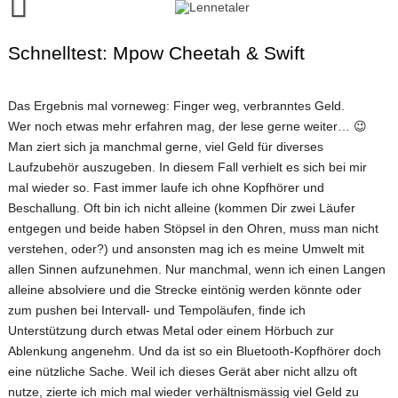
Skip
to
content
Runalyze-Lauftagebuch
Schnelltest: Mpow Cheetah & Swift
FINISH!
Das Ergebnis mal vorneweg: Finger weg, verbranntes Geld.
Kontakt
Wer noch etwas mehr erfahren mag, der lese gerne weiter… 😉
Man ziert sich ja manchmal gerne, viel Geld für diverses
Laufzubehör auszugeben. In diesem Fall verhielt es sich bei mir
mal wieder so. Fast immer laufe ich ohne Kopfhörer und
Beschallung. Oft bin ich nicht alleine (kommen Dir zwei Läufer
entgegen und beide haben Stöpsel in den Ohren, muss man nicht
verstehen, oder?) und ansonsten mag ich es meine Umwelt mit
allen Sinnen aufzunehmen. Nur manchmal, wenn ich einen Langen
alleine absolviere und die Strecke eintönig werden könnte oder
zum pushen bei Intervall- und Tempoläufen, finde ich
Unterstützung durch etwas Metal oder einem Hörbuch zur
Ablenkung angenehm. Und da ist so ein Bluetooth-Kopfhörer doch
eine nützliche Sache. Weil ich dieses Gerät aber nicht allzu oft
nutze, zierte ich mich mal wieder verhältnismässig viel Geld zu