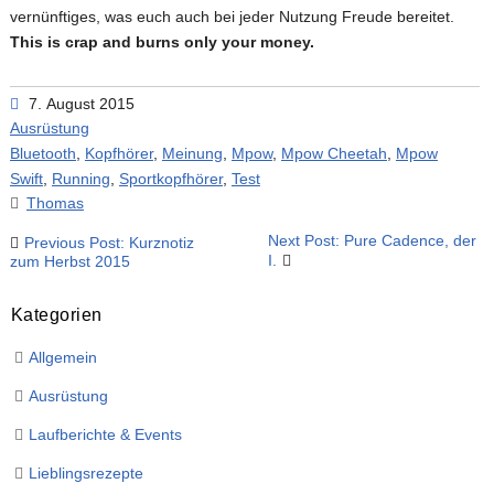
vernünftiges, was euch auch bei jeder Nutzung Freude bereitet.
This is crap and burns only your money.
7. August 2015
Ausrüstung
Bluetooth
,
Kopfhörer
,
Meinung
,
Mpow
,
Mpow Cheetah
,
Mpow
Swift
,
Running
,
Sportkopfhörer
,
Test
Thomas
Beitragsnavigation
Next Post: Pure Cadence, der
Previous Post: Kurznotiz
I.
zum Herbst 2015
Kategorien
Allgemein
Ausrüstung
Laufberichte & Events
Lieblingsrezepte