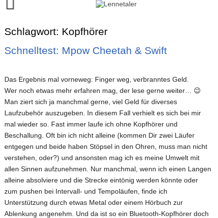
Skip
to
content
Runalyze-Lauftagebuch
Schlagwort:
Kopfhörer
FINISH!
Schnelltest: Mpow Cheetah & Swift
Kontakt
Das Ergebnis mal vorneweg: Finger weg, verbranntes Geld.
Wer noch etwas mehr erfahren mag, der lese gerne weiter… 😉
Man ziert sich ja manchmal gerne, viel Geld für diverses
Laufzubehör auszugeben. In diesem Fall verhielt es sich bei mir
mal wieder so. Fast immer laufe ich ohne Kopfhörer und
Beschallung. Oft bin ich nicht alleine (kommen Dir zwei Läufer
entgegen und beide haben Stöpsel in den Ohren, muss man nicht
verstehen, oder?) und ansonsten mag ich es meine Umwelt mit
allen Sinnen aufzunehmen. Nur manchmal, wenn ich einen Langen
alleine absolviere und die Strecke eintönig werden könnte oder
zum pushen bei Intervall- und Tempoläufen, finde ich
Unterstützung durch etwas Metal oder einem Hörbuch zur
Ablenkung angenehm. Und da ist so ein Bluetooth-Kopfhörer doch