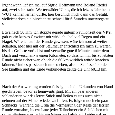
Irgendwann lief ich mal auf Sigrid Hoffmann und Roland Riedel
auf, zwei sehr starke Westerwälder Ultras, die ich letztes Jahr beim
WUT kennen lernen durfte, hier beschlich mich dann das Gefühl,
vielleicht doch ein bisschen zu schnell für 6 Stunden unterwegs zu
sein.
Etwa nach 50 Km, ich stoppte gerade unterm Pavillonzelt des VP’s,
gab es ein kurzes Gewitter mit wirklich übel viel Regen und ein
Hagel. Wäre ich auf der Runde gewesen, wäre ich normal weiter
gelaufen, aber hier auf der Staumauer entschied ich mich zu warten,
bis das Gröbste vorbei ist und verweilte gute 6 Minuten unter dem
Dach und verschenkte einen Kilometer, so dass ich mir bis zu letzten
Runde nicht sicher war, ob ich die 60 km wirklich würde knacken
können. Und es passte auch nur so eben, als die Schüsse über den
See knallten und das Ende verkündeten zeigte die Uhr 60,13 km.
Nach der Auswertung wurden fleissig noch die Urkunden von Hand
geschrieben, bevor es heimwärts ging. Mit ein paar anderen
schlenderten wir das letzte Stück und ließen es uns auch nicht
nehmen auf der Mauer wieder zu laufen. Es folgten noch ein paar
Schnacks, während die Orga die Vermessung der Reste der letzten
Runde vornahm, hierzu hatte jeder Teilnehmer ein Schildchen mit
seiner Startnummer rechts am Wegesrand platziert. Leider gab es