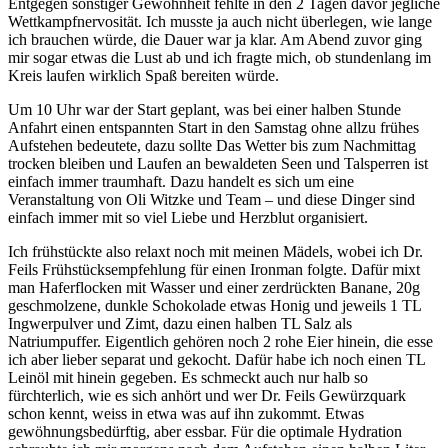
Entgegen sonstiger Gewohnheit fehlte in den 2 Tagen davor jegliche
Wettkampfnervosität. Ich musste ja auch nicht überlegen, wie lange
ich brauchen würde, die Dauer war ja klar. Am Abend zuvor ging
mir sogar etwas die Lust ab und ich fragte mich, ob stundenlang im
Kreis laufen wirklich Spaß bereiten würde.
Um 10 Uhr war der Start geplant, was bei einer halben Stunde
Anfahrt einen entspannten Start in den Samstag ohne allzu frühes
Aufstehen bedeutete, dazu sollte Das Wetter bis zum Nachmittag
trocken bleiben und Laufen an bewaldeten Seen und Talsperren ist
einfach immer traumhaft. Dazu handelt es sich um eine
Veranstaltung von Oli Witzke und Team – und diese Dinger sind
einfach immer mit so viel Liebe und Herzblut organisiert.
Ich frühstückte also relaxt noch mit meinen Mädels, wobei ich Dr.
Feils Frühstücksempfehlung für einen Ironman folgte. Dafür mixt
man Haferflocken mit Wasser und einer zerdrückten Banane, 20g
geschmolzene, dunkle Schokolade etwas Honig und jeweils 1 TL
Ingwerpulver und Zimt, dazu einen halben TL Salz als
Natriumpuffer. Eigentlich gehören noch 2 rohe Eier hinein, die esse
ich aber lieber separat und gekocht. Dafür habe ich noch einen TL
Leinöl mit hinein gegeben. Es schmeckt auch nur halb so
fürchterlich, wie es sich anhört und wer Dr. Feils Gewürzquark
schon kennt, weiss in etwa was auf ihn zukommt. Etwas
gewöhnungsbedürftig, aber essbar. Für die optimale Hydration