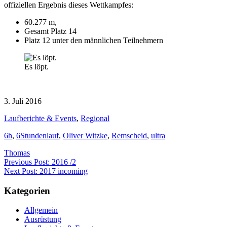
offiziellen Ergebnis dieses Wettkampfes:
60.277 m,
Gesamt Platz 14
Platz 12 unter den männlichen Teilnehmern
Es löpt.
3. Juli 2016
Laufberichte & Events
,
Regional
6h
,
6Stundenlauf
,
Oliver Witzke
,
Remscheid
,
ultra
Thomas
Beitragsnavigation
Previous Post: 2016 /2
Next Post: 2017 incoming
Kategorien
Allgemein
Ausrüstung