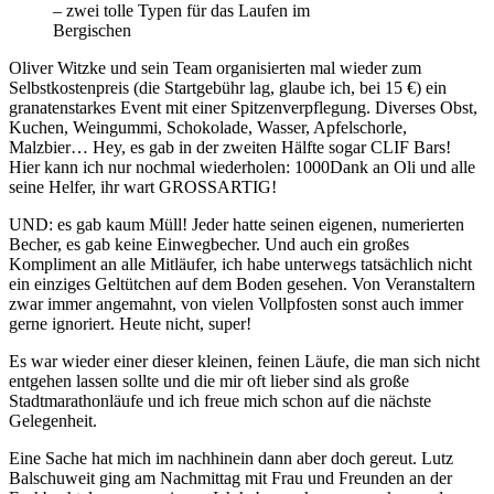
– zwei tolle Typen für das Laufen im
Bergischen
Oliver Witzke und sein Team organisierten mal wieder zum
Selbstkostenpreis (die Startgebühr lag, glaube ich, bei 15 €) ein
granatenstarkes Event mit einer Spitzenverpflegung. Diverses Obst,
Kuchen, Weingummi, Schokolade, Wasser, Apfelschorle,
Malzbier… Hey, es gab in der zweiten Hälfte sogar CLIF Bars!
Hier kann ich nur nochmal wiederholen: 1000Dank an Oli und alle
seine Helfer, ihr wart GROSSARTIG!
UND: es gab kaum Müll! Jeder hatte seinen eigenen, numerierten
Becher, es gab keine Einwegbecher. Und auch ein großes
Kompliment an alle Mitläufer, ich habe unterwegs tatsächlich nicht
ein einziges Geltütchen auf dem Boden gesehen. Von Veranstaltern
zwar immer angemahnt, von vielen Vollpfosten sonst auch immer
gerne ignoriert. Heute nicht, super!
Es war wieder einer dieser kleinen, feinen Läufe, die man sich nicht
entgehen lassen sollte und die mir oft lieber sind als große
Stadtmarathonläufe und ich freue mich schon auf die nächste
Gelegenheit.
Eine Sache hat mich im nachhinein dann aber doch gereut. Lutz
Balschuweit ging am Nachmittag mit Frau und Freunden an der