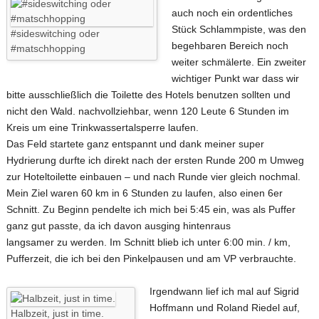
auch noch ein ordentliches
Stück Schlammpiste, was den
#sideswitching oder
begehbaren Bereich noch
#matschhopping
weiter schmälerte. Ein zweiter
wichtiger Punkt war dass wir
bitte ausschließlich die Toilette des Hotels benutzen sollten und
nicht den Wald. nachvollziehbar, wenn 120 Leute 6 Stunden im
Kreis um eine Trinkwassertalsperre laufen.
Das Feld startete ganz entspannt und dank meiner super
Hydrierung durfte ich direkt nach der ersten Runde 200 m Umweg
zur Hoteltoilette einbauen – und nach Runde vier gleich nochmal.
Mein Ziel waren 60 km in 6 Stunden zu laufen, also einen 6er
Schnitt. Zu Beginn pendelte ich mich bei 5:45 ein, was als Puffer
ganz gut passte, da ich davon ausging hintenraus
langsamer zu werden. Im Schnitt blieb ich unter 6:00 min. / km,
Pufferzeit, die ich bei den Pinkelpausen und am VP verbrauchte.
Irgendwann lief ich mal auf Sigrid
Hoffmann und Roland Riedel auf,
Halbzeit, just in time.