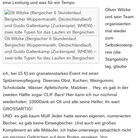
eine Leistung und was für ein Tempo.
Oliver Witzke
und sein Team
organisierten
mal wieder
zum
Oli Witzke (Bergischer 6 Stundenlauf,
Bergischer Wuppermarath, Deutschlandlauf)
Selbstkostenp
und Guido Gallenkamp (Zuckerspiel, WHEW) –
reis (die
zwei tolle Typen für das Laufen im Bergischen
Startgebühr
lag, glaube
ich, bei 15 €) ein granatenstarkes Event mit einer
Spitzenverpflegung. Diverses Obst, Kuchen, Weingummi,
Schokolade, Wasser, Apfelschorle, Malzbier… Hey, es gab in der
zweiten Hälfte sogar CLIF Bars! Hier kann ich nur nochmal
wiederholen: 1000Dank an Oli und alle seine Helfer, ihr wart
GROSSARTIG!
UND: es gab kaum Müll! Jeder hatte seinen eigenen, numerierten
Becher, es gab keine Einwegbecher. Und auch ein großes
Kompliment an alle Mitläufer, ich habe unterwegs tatsächlich nicht
ein einziges Geltütchen auf dem Boden gesehen. Von