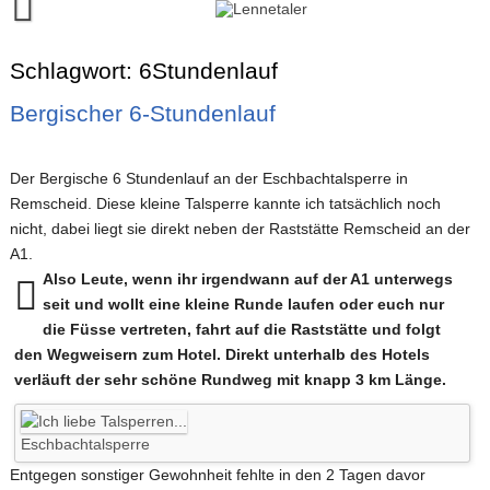
Skip
to
content
Runalyze-Lauftagebuch
Schlagwort:
6Stundenlauf
FINISH!
Bergischer 6-Stundenlauf
Kontakt
Der Bergische 6 Stundenlauf an der Eschbachtalsperre in
Remscheid. Diese kleine Talsperre kannte ich tatsächlich noch
nicht, dabei liegt sie direkt neben der Raststätte Remscheid an der
A1.
Also Leute, wenn ihr irgendwann auf der A1 unterwegs
seit und wollt eine kleine Runde laufen oder euch nur
die Füsse vertreten, fahrt auf die Raststätte und folgt
den Wegweisern zum Hotel. Direkt unterhalb des Hotels
verläuft der sehr schöne Rundweg mit knapp 3 km Länge.
Eschbachtalsperre
Entgegen sonstiger Gewohnheit fehlte in den 2 Tagen davor