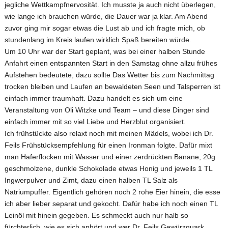
jegliche Wettkampfnervosität. Ich musste ja auch nicht überlegen,
wie lange ich brauchen würde, die Dauer war ja klar. Am Abend
zuvor ging mir sogar etwas die Lust ab und ich fragte mich, ob
stundenlang im Kreis laufen wirklich Spaß bereiten würde.
Um 10 Uhr war der Start geplant, was bei einer halben Stunde
Anfahrt einen entspannten Start in den Samstag ohne allzu frühes
Aufstehen bedeutete, dazu sollte Das Wetter bis zum Nachmittag
trocken bleiben und Laufen an bewaldeten Seen und Talsperren ist
einfach immer traumhaft. Dazu handelt es sich um eine
Veranstaltung von Oli Witzke und Team – und diese Dinger sind
einfach immer mit so viel Liebe und Herzblut organisiert.
Ich frühstückte also relaxt noch mit meinen Mädels, wobei ich Dr.
Feils Frühstücksempfehlung für einen Ironman folgte. Dafür mixt
man Haferflocken mit Wasser und einer zerdrückten Banane, 20g
geschmolzene, dunkle Schokolade etwas Honig und jeweils 1 TL
Ingwerpulver und Zimt, dazu einen halben TL Salz als
Natriumpuffer. Eigentlich gehören noch 2 rohe Eier hinein, die esse
ich aber lieber separat und gekocht. Dafür habe ich noch einen TL
Leinöl mit hinein gegeben. Es schmeckt auch nur halb so
fürchterlich, wie es sich anhört und wer Dr. Feils Gewürzquark