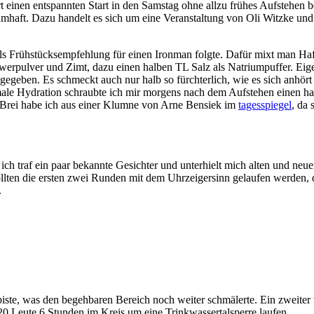
 einen entspannten Start in den Samstag ohne allzu frühes Aufstehen b
mhaft. Dazu handelt es sich um eine Veranstaltung von Oli Witzke und
eils Frühstücksempfehlung für einen Ironman folgte. Dafür mixt man Ha
pulver und Zimt, dazu einen halben TL Salz als Natriumpuffer. Eigentl
 gegeben. Es schmeckt auch nur halb so fürchterlich, wie es sich anhö
ale Hydration schraubte ich mir morgens nach dem Aufstehen einen hal
n Brei habe ich aus einer Klumne von Arne Bensiek im
tagesspiegel
, da
 ich traf ein paar bekannte Gesichter und unterhielt mich alten und ne
 sollten die ersten zwei Runden mit dem Uhrzeigersinn gelaufen werden,
.
te, was den begehbaren Bereich noch weiter schmälerte. Ein zweiter wic
20 Leute 6 Stunden im Kreis um eine Trinkwassertalsperre laufen.