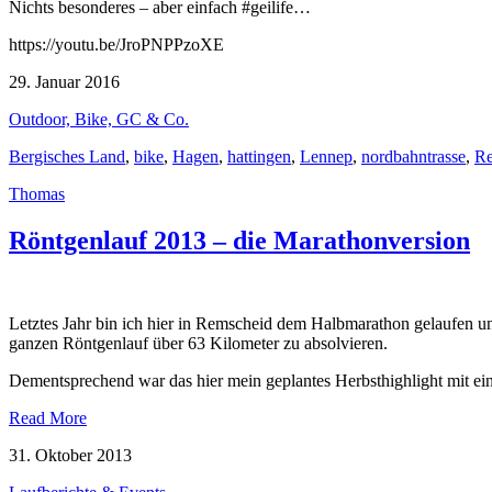
Nichts besonderes – aber einfach #geilife…
https://youtu.be/JroPNPPzoXE
29. Januar 2016
Outdoor, Bike, GC & Co.
Bergisches Land
,
bike
,
Hagen
,
hattingen
,
Lennep
,
nordbahntrasse
,
Re
Thomas
Röntgenlauf 2013 – die Marathonversion
Letztes Jahr bin ich hier in Remscheid dem Halbmarathon gelaufen u
ganzen Röntgenlauf über 63 Kilometer zu absolvieren.
Dementsprechend war das hier mein geplantes Herbsthighlight mit einer
Read More
31. Oktober 2013