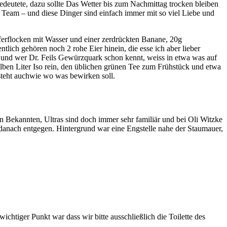
edeutete, dazu sollte Das Wetter bis zum Nachmittag trocken bleiben
 Team – und diese Dinger sind einfach immer mit so viel Liebe und
ferflocken mit Wasser und einer zerdrückten Banane, 20g
ich gehören noch 2 rohe Eier hinein, die esse ich aber lieber
rt und wer Dr. Feils Gewürzquark schon kennt, weiss in etwa was auf
ben Liter Iso rein, den üblichen grünen Tee zum Frühstück und etwa
 steht auchwie wo was bewirken soll.
uen Bekannten, Ultras sind doch immer sehr familiär und bei Oli Witzke
 danach entgegen. Hintergrund war eine Engstelle nahe der Staumauer,
htiger Punkt war dass wir bitte ausschließlich die Toilette des