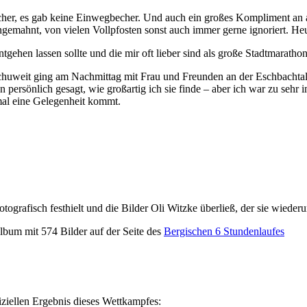
er, es gab keine Einwegbecher. Und auch ein großes Kompliment an alle
mahnt, von vielen Vollpfosten sonst auch immer gerne ignoriert. Heut
ntgehen lassen sollte und die mir oft lieber sind als große Stadtmarath
chuweit ging am Nachmittag mit Frau und Freunden an der Eschbachtal
n persönlich gesagt, wie großartig ich sie finde – aber ich war zu seh
nmal eine Gelegenheit kommt.
tografisch festhielt und die Bilder Oli Witzke überließ, der sie wieder
lbum mit 574 Bilder auf der Seite des
Bergischen 6 Stundenlaufes
iziellen Ergebnis dieses Wettkampfes: