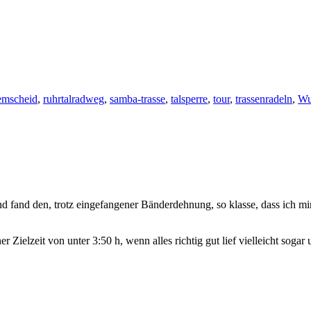
mscheid
,
ruhrtalradweg
,
samba-trasse
,
talsperre
,
tour
,
trassenradeln
,
Wu
nd fand den, trotz eingefangener Bänderdehnung, so klasse, dass ich
 Zielzeit von unter 3:50 h, wenn alles richtig gut lief vielleicht sogar