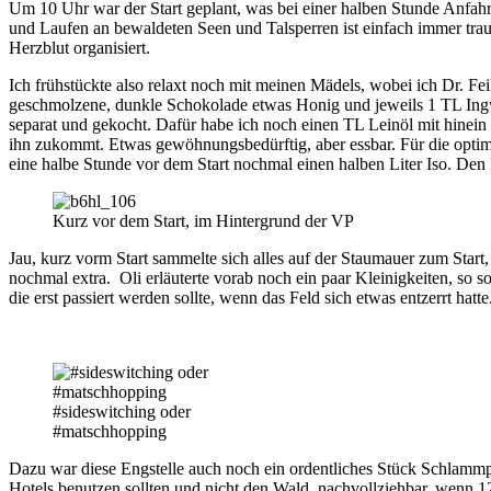
Um 10 Uhr war der Start geplant, was bei einer halben Stunde Anfahrt
und Laufen an bewaldeten Seen und Talsperren ist einfach immer trau
Herzblut organisiert.
Ich frühstückte also relaxt noch mit meinen Mädels, wobei ich Dr. F
geschmolzene, dunkle Schokolade etwas Honig und jeweils 1 TL Ingwer
separat und gekocht. Dafür habe ich noch einen TL Leinöl mit hinein
ihn zukommt. Etwas gewöhnungsbedürftig, aber essbar. Für die optim
eine halbe Stunde vor dem Start nochmal einen halben Liter Iso. De
Kurz vor dem Start, im Hintergrund der VP
Jau, kurz vorm Start sammelte sich alles auf der Staumauer zum Start,
nochmal extra. Oli erläuterte vorab noch ein paar Kleinigkeiten, so
die erst passiert werden sollte, wenn das Feld sich etwas entzerrt hatte
#sideswitching oder
#matschhopping
Dazu war diese Engstelle auch noch ein ordentliches Stück Schlammpis
Hotels benutzen sollten und nicht den Wald. nachvollziehbar, wenn 1