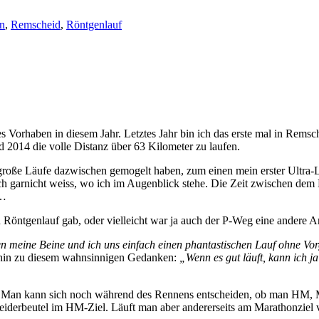
n
,
Remscheid
,
Röntgenlauf
Vorhaben in diesem Jahr. Letztes Jahr bin ich das erste mal in Remsch
 2014 die volle Distanz über 63 Kilometer zu laufen.
re große Läufe dazwischen gemogelt haben, zum einen mein erster Ultr
lich garnicht weiss, wo ich im Augenblick stehe. Die Zeit zwischen 
n…
en Röntgenlauf gab, oder vielleicht war ja auch der P-Weg eine andere A
 meine Beine und ich uns einfach einen phantastischen Lauf ohne Vo
hin zu diesem wahnsinnigen Gedanken:
„Wenn es gut läuft, kann ich j
s. Man kann sich noch während des Rennens entscheiden, ob man HM, 
eiderbeutel im HM-Ziel. Läuft man aber andererseits am Marathonziel vo