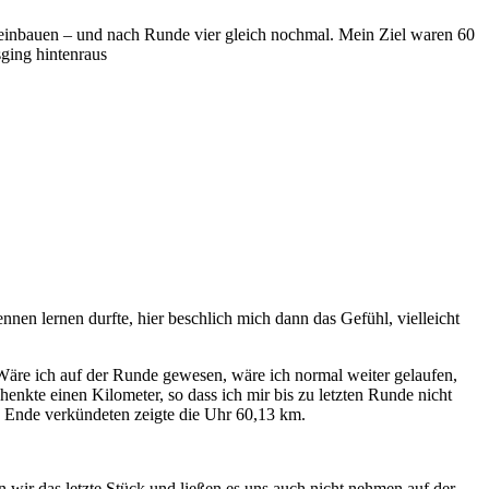
e einbauen – und nach Runde vier gleich nochmal. Mein Ziel waren 60
sging hintenraus
nen lernen durfte, hier beschlich mich dann das Gefühl, vielleicht
 Wäre ich auf der Runde gewesen, wäre ich normal weiter gelaufen,
enkte einen Kilometer, so dass ich mir bis zu letzten Runde nicht
s Ende verkündeten zeigte die Uhr 60,13 km.
wir das letzte Stück und ließen es uns auch nicht nehmen auf der