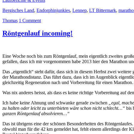
Laufberichte & Events
Bergisches Land
,
Endorphinjunkies
,
Lennep
,
LT Bittermark
,
maratho
Thomas
1 Comment
Röntgenlauf incoming!
Eine Woche noch bis zum Röntgenlauf, mein eigentlich zweites großes 
gefallen, dass ich mir vorgenommen habe 2013 hier den Marathon und
Das „eigentlich“ steht dafür, dass sich in diesem Herbst zwei weite
der Marathondistanz. Das führt dazu, dass ich im Augenblick eigent
gleichzeitig Regeneration nach und Vorbereitung für einen Maratho
Was nix anderes heisst, als dass es keine richtige Vorbereitung auf d
Ich habe keine Ahnung und schwanke gerade zwischen
„egal, machen
zu halten oder leicht zu unterbieten wäre schon nicht schlecht…“
bis 
ganzen Röntgenlauf absolvieren…“
Das ist übrigens eine der schönen Besonderheiten des Röntgenlaufe
obwohl man für die 42 km gemeldet hat, fehlt einem allerdings der Kl