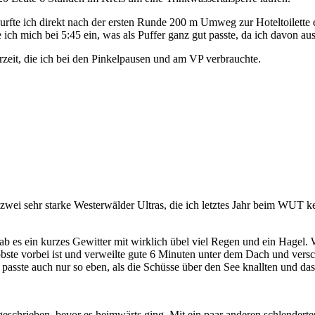
durfte ich direkt nach der ersten Runde 200 m Umweg zur Hoteltoilett
 ich mich bei 5:45 ein, was als Puffer ganz gut passte, da ich davon au
erzeit, die ich bei den Pinkelpausen und am VP verbrauchte.
wei sehr starke Westerwälder Ultras, die ich letztes Jahr beim WUT ken
ab es ein kurzes Gewitter mit wirklich übel viel Regen und ein Hagel.
öbste vorbei ist und verweilte gute 6 Minuten unter dem Dach und versch
passte auch nur so eben, als die Schüsse über den See knallten und da
hrieben, bevor es heimwärts ging. Mit ein paar anderen schlenderten 