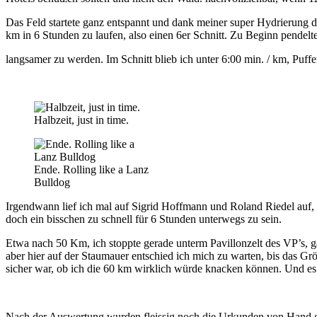
Das Feld startete ganz entspannt und dank meiner super Hydrierung 
km in 6 Stunden zu laufen, also einen 6er Schnitt. Zu Beginn pendelte
langsamer zu werden. Im Schnitt blieb ich unter 6:00 min. / km, Puff
Halbzeit, just in time.
Ende. Rolling like a Lanz
Bulldog
Irgendwann lief ich mal auf Sigrid Hoffmann und Roland Riedel auf, z
doch ein bisschen zu schnell für 6 Stunden unterwegs zu sein.
Etwa nach 50 Km, ich stoppte gerade unterm Pavillonzelt des VP’s, g
aber hier auf der Staumauer entschied ich mich zu warten, bis das Gr
sicher war, ob ich die 60 km wirklich würde knacken können. Und es 
Nach der Auswertung wurden fleissig noch die Urkunden von Hand gesc