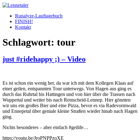
Skip
to
Runalyze-Lauftagebuch
content
FINISH!
Kontakt
Schlagwort:
tour
just #ridehappy ;) – Video
Es ist schon ein wenig her, da war ich mit dem Kollegen Klaas auf
einer geilen, entspannten Tour unterwegs. Von Hagen aus ging es
durch das Ruhrtal bis Hattingen und von hier über die Trassen nach
Wuppertal und weiter bis nach Remscheid-Lennep. Hier gönnten
wir uns ein großes Bier und eine Pizza, bevor es via Radevormwald
und Ennepetal über geniale kleine Straßen wieder hinab nach Hagen
ging.
Nichts besonderes – aber einfach #geilife…
https://youtu.be/JroPNPPzoXE