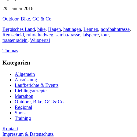
29. Januar 2016
Outdoor, Bike, GC & Co.
Bergisches Land
,
bike
,
Hagen
,
hattingen
,
Lennep
,
nordbahntrasse
,
Remscheid
,
ruhrtalradweg
,
samba-trasse
,
talsperre
,
tour
,
trassenradeln
,
Wuppertal
Thomas
Kategorien
Allgemein
Ausrüstung
Laufberichte & Events
Lieblingsrezepte
Marathon
Outdoor, Bike, GC & Co.
Regional
Shots
Training
Kontakt
Impressum & Datenschutz