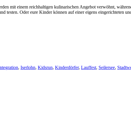
rden mit einem reichhaltigen kulinarischen Angebot verwöhnt, währen
 testen. Oder eure Kinder können auf einer eigens eingerichteten und 
Integration
,
Iserlohn
,
Kidsrun
,
Kinderdörfer
,
Lauffest
,
Seilersee
,
Stadtw