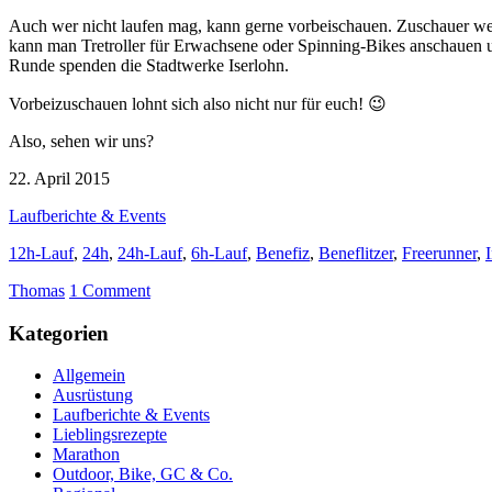
Auch wer nicht laufen mag, kann gerne vorbeischauen. Zuschauer we
kann man Tretroller für Erwachsene oder Spinning-Bikes anschauen und
Runde spenden die Stadtwerke Iserlohn.
Vorbeizuschauen lohnt sich also nicht nur für euch! 😉
Also, sehen wir uns?
22. April 2015
Laufberichte & Events
12h-Lauf
,
24h
,
24h-Lauf
,
6h-Lauf
,
Benefiz
,
Beneflitzer
,
Freerunner
,
Thomas
1 Comment
Kategorien
Allgemein
Ausrüstung
Laufberichte & Events
Lieblingsrezepte
Marathon
Outdoor, Bike, GC & Co.