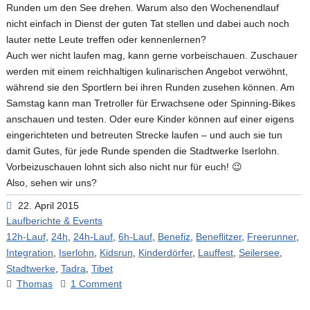
Runden um den See drehen. Warum also den Wochenendlauf
nicht einfach in Dienst der guten Tat stellen und dabei auch noch
lauter nette Leute treffen oder kennenlernen?
Auch wer nicht laufen mag, kann gerne vorbeischauen. Zuschauer
werden mit einem reichhaltigen kulinarischen Angebot verwöhnt,
während sie den Sportlern bei ihren Runden zusehen können. Am
Samstag kann man Tretroller für Erwachsene oder Spinning-Bikes
anschauen und testen. Oder eure Kinder können auf einer eigens
eingerichteten und betreuten Strecke laufen – und auch sie tun
damit Gutes, für jede Runde spenden die Stadtwerke Iserlohn.
Vorbeizuschauen lohnt sich also nicht nur für euch! 😉
Also, sehen wir uns?
22. April 2015
Laufberichte & Events
12h-Lauf
,
24h
,
24h-Lauf
,
6h-Lauf
,
Benefiz
,
Beneflitzer
,
Freerunner
,
Integration
,
Iserlohn
,
Kidsrun
,
Kinderdörfer
,
Lauffest
,
Seilersee
,
Stadtwerke
,
Tadra
,
Tibet
Thomas
1 Comment