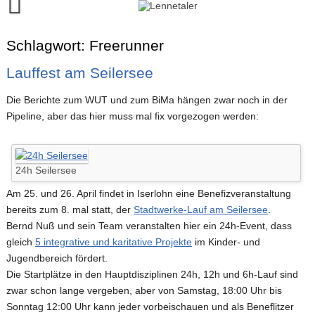
Skip
to
content
Runalyze-Lauftagebuch
Schlagwort:
Freerunner
FINISH!
Lauffest am Seilersee
Kontakt
Die Berichte zum WUT und zum BiMa hängen zwar noch in der
Pipeline, aber das hier muss mal fix vorgezogen werden:
24h Seilersee
Am 25. und 26. April findet in Iserlohn eine Benefizveranstaltung
bereits zum 8. mal statt, der
Stadtwerke-Lauf am Seilersee
.
Bernd Nuß und sein Team veranstalten hier ein 24h-Event, dass
gleich
5 integrative und karitative Projekte
im Kinder- und
Jugendbereich fördert.
Die Startplätze in den Hauptdisziplinen 24h, 12h und 6h-Lauf sind
zwar schon lange vergeben, aber von Samstag, 18:00 Uhr bis
Sonntag 12:00 Uhr kann jeder vorbeischauen und als Beneflitzer