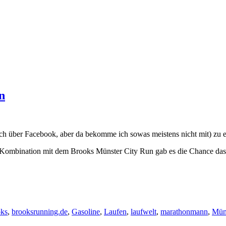
n
ch über Facebook, aber da bekomme ich sowas meistens nicht mit) zu 
in Kombination mit dem Brooks Münster City Run gab es die Chance da
oks
,
brooksrunning.de
,
Gasoline
,
Laufen
,
laufwelt
,
marathonmann
,
Mün