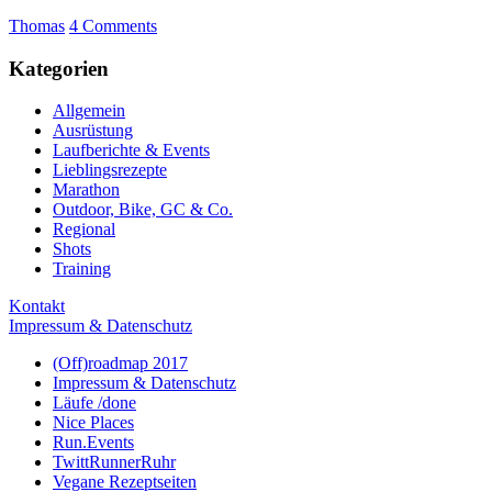
Thomas
4 Comments
Kategorien
Allgemein
Ausrüstung
Laufberichte & Events
Lieblingsrezepte
Marathon
Outdoor, Bike, GC & Co.
Regional
Shots
Training
Kontakt
Impressum & Datenschutz
(Off)roadmap 2017
Impressum & Datenschutz
Läufe /done
Nice Places
Run.Events
TwittRunnerRuhr
Vegane Rezeptseiten