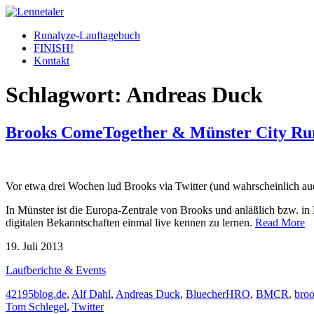
Skip
to
Runalyze-Lauftagebuch
content
FINISH!
Kontakt
Schlagwort:
Andreas Duck
Brooks ComeTogether & Münster City Ru
Vor etwa drei Wochen lud Brooks via Twitter (und wahrscheinlich au
In Münster ist die Europa-Zentrale von Brooks und anläßlich bzw. 
digitalen Bekanntschaften einmal live kennen zu lernen.
Read More
19. Juli 2013
Laufberichte & Events
42195blog.de
,
Alf Dahl
,
Andreas Duck
,
BluecherHRO
,
BMCR
,
bro
Tom Schlegel
,
Twitter