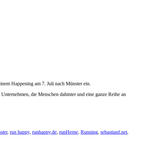
einem Happening am 7. Juli nach Münster ein.
s Unternehmen, die Menschen dahinter und eine ganze Reihe an
ster
,
run happy
,
runhappy.de
,
runHerne
,
Running
,
sebastianf.net
,