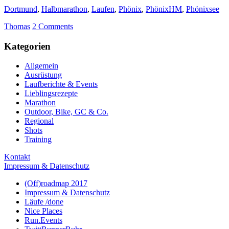
Dortmund
,
Halbmarathon
,
Laufen
,
Phönix
,
PhönixHM
,
Phönixsee
Thomas
2 Comments
Kategorien
Allgemein
Ausrüstung
Laufberichte & Events
Lieblingsrezepte
Marathon
Outdoor, Bike, GC & Co.
Regional
Shots
Training
Kontakt
Impressum & Datenschutz
(Off)roadmap 2017
Impressum & Datenschutz
Läufe /done
Nice Places
Run.Events