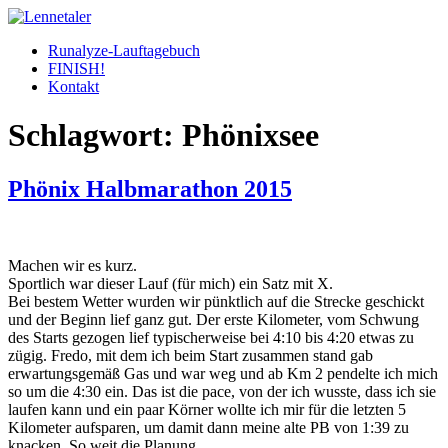
Skip
to
Runalyze-Lauftagebuch
content
FINISH!
Kontakt
Schlagwort:
Phönixsee
Phönix Halbmarathon 2015
Machen wir es kurz.
Sportlich war dieser Lauf (für mich) ein Satz mit X.
Bei bestem Wetter wurden wir pünktlich auf die Strecke geschickt
und der Beginn lief ganz gut. Der erste Kilometer, vom Schwung
des Starts gezogen lief typischerweise bei 4:10 bis 4:20 etwas zu
zügig. Fredo, mit dem ich beim Start zusammen stand gab
erwartungsgemäß Gas und war weg und ab Km 2 pendelte ich mich
so um die 4:30 ein. Das ist die pace, von der ich wusste, dass ich sie
laufen kann und ein paar Körner wollte ich mir für die letzten 5
Kilometer aufsparen, um damit dann meine alte PB von 1:39 zu
knacken. So weit die Planung.