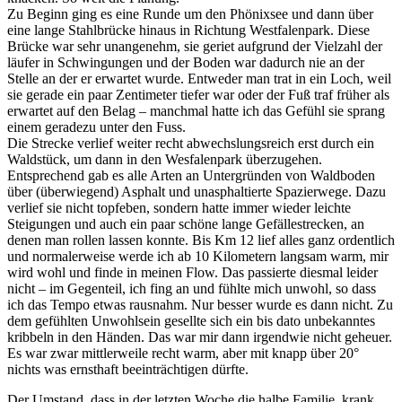
Zu Beginn ging es eine Runde um den Phönixsee und dann über
eine lange Stahlbrücke hinaus in Richtung Westfalenpark. Diese
Brücke war sehr unangenehm, sie geriet aufgrund der Vielzahl der
läufer in Schwingungen und der Boden war dadurch nie an der
Stelle an der er erwartet wurde. Entweder man trat in ein Loch, weil
sie gerade ein paar Zentimeter tiefer war oder der Fuß traf früher als
erwartet auf den Belag – manchmal hatte ich das Gefühl sie sprang
einem geradezu unter den Fuss.
Die Strecke verlief weiter recht abwechslungsreich erst durch ein
Waldstück, um dann in den Wesfalenpark überzugehen.
Entsprechend gab es alle Arten an Untergründen von Waldboden
über (überwiegend) Asphalt und unasphaltierte Spazierwege. Dazu
verlief sie nicht topfeben, sondern hatte immer wieder leichte
Steigungen und auch ein paar schöne lange Gefällestrecken, an
denen man rollen lassen konnte. Bis Km 12 lief alles ganz ordentlich
und normalerweise werde ich ab 10 Kilometern langsam warm, mir
wird wohl und finde in meinen Flow. Das passierte diesmal leider
nicht – im Gegenteil, ich fing an und fühlte mich unwohl, so dass
ich das Tempo etwas rausnahm. Nur besser wurde es dann nicht. Zu
dem gefühlten Unwohlsein gesellte sich ein bis dato unbekanntes
kribbeln in den Händen. Das war mir dann irgendwie nicht geheuer.
Es war zwar mittlerweile recht warm, aber mit knapp über 20°
nichts was ernsthaft beeinträchtigen dürfte.
Der Umstand, dass in der letzten Woche die halbe Familie krank