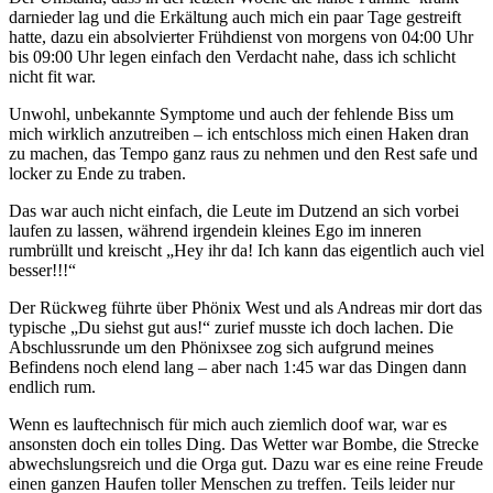
darnieder lag und die Erkältung auch mich ein paar Tage gestreift
hatte, dazu ein absolvierter Frühdienst von morgens von 04:00 Uhr
bis 09:00 Uhr legen einfach den Verdacht nahe, dass ich schlicht
nicht fit war.
Unwohl, unbekannte Symptome und auch der fehlende Biss um
mich wirklich anzutreiben – ich entschloss mich einen Haken dran
zu machen, das Tempo ganz raus zu nehmen und den Rest safe und
locker zu Ende zu traben.
Das war auch nicht einfach, die Leute im Dutzend an sich vorbei
laufen zu lassen, während irgendein kleines Ego im inneren
rumbrüllt und kreischt „Hey ihr da! Ich kann das eigentlich auch viel
besser!!!“
Der Rückweg führte über Phönix West und als Andreas mir dort das
typische „Du siehst gut aus!“ zurief musste ich doch lachen. Die
Abschlussrunde um den Phönixsee zog sich aufgrund meines
Befindens noch elend lang – aber nach 1:45 war das Dingen dann
endlich rum.
Wenn es lauftechnisch für mich auch ziemlich doof war, war es
ansonsten doch ein tolles Ding. Das Wetter war Bombe, die Strecke
abwechslungsreich und die Orga gut. Dazu war es eine reine Freude
einen ganzen Haufen toller Menschen zu treffen. Teils leider nur