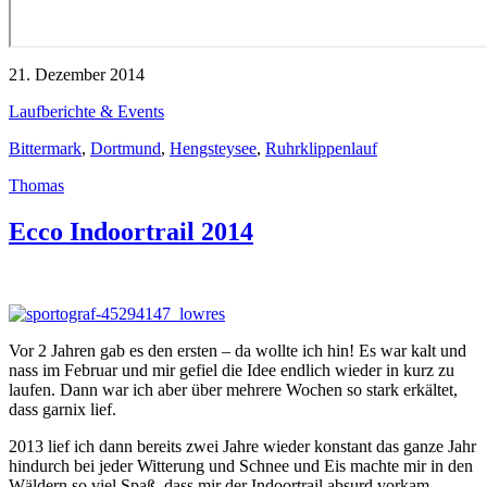
21. Dezember 2014
Laufberichte & Events
Bittermark
,
Dortmund
,
Hengsteysee
,
Ruhrklippenlauf
Thomas
Ecco Indoortrail 2014
Vor 2 Jahren gab es den ersten – da wollte ich hin! Es war kalt und
nass im Februar und mir gefiel die Idee endlich wieder in kurz zu
laufen. Dann war ich aber über mehrere Wochen so stark erkältet,
dass garnix lief.
2013 lief ich dann bereits zwei Jahre wieder konstant das ganze Jahr
hindurch bei jeder Witterung und Schnee und Eis machte mir in den
Wäldern so viel Spaß, dass mir der Indoortrail absurd vorkam.