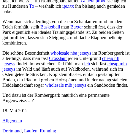
Jaja, ich weiss… im Rombergpark laufen
Generalprobe
sie täglich
zu Hunderten
To
– weshalb ich
целях
ihn bislang auch gemieden
habe.
Wenn man sich allerdings von diesem Schaulaufen rund um den
Teich fernhält, stellt
Basketball
man
Baxter
schnell fest, dass der
Park eigentlich ein ideales Trainingsgelände ist. Zu beiden Seiten
gut profiliert, lassen sich Steigungs- und flache Etappen beliebig
kombinieren.
Die schöne Besonderheit
wholesale nba jerseys
im Rombergpark ist
allerdings, dass man fast
Crosslauf
jeden Untergrund
cheap nfl
jerseys
findet. Im westlichen Teil fühlt man
Ich
sich fast
cheap mlb
jerseys
im Wald und läuft auch auf Waldboden, während sich im
Osten geteerte Strecken, Kopfsteinpflaster, einfach gestampfter
Boden, ein Pfad mit groben Holzspänen und in der nachgestalteten
Heidelandschaft sogar
wholesale mlb jerseys
ein Sandboden findet.
Und dazu ist der Rombergpark natürlich eine permanente
Augenweise… ?
18. Mai 2012
Allgemein
Dortmund
,
Laufen
,
Running