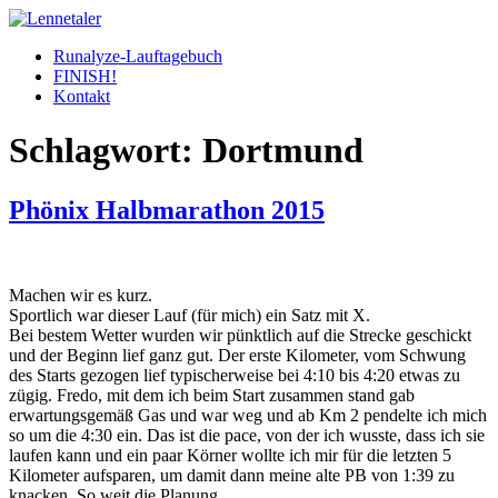
Skip
to
Runalyze-Lauftagebuch
content
FINISH!
Kontakt
Schlagwort:
Dortmund
Phönix Halbmarathon 2015
Machen wir es kurz.
Sportlich war dieser Lauf (für mich) ein Satz mit X.
Bei bestem Wetter wurden wir pünktlich auf die Strecke geschickt
und der Beginn lief ganz gut. Der erste Kilometer, vom Schwung
des Starts gezogen lief typischerweise bei 4:10 bis 4:20 etwas zu
zügig. Fredo, mit dem ich beim Start zusammen stand gab
erwartungsgemäß Gas und war weg und ab Km 2 pendelte ich mich
so um die 4:30 ein. Das ist die pace, von der ich wusste, dass ich sie
laufen kann und ein paar Körner wollte ich mir für die letzten 5
Kilometer aufsparen, um damit dann meine alte PB von 1:39 zu
knacken. So weit die Planung.