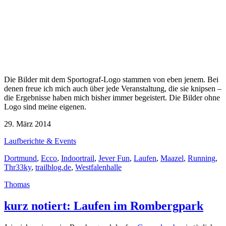
Die Bilder mit dem Sportograf-Logo stammen von eben jenem. Bei
denen freue ich mich auch über jede Veranstaltung, die sie knipsen –
die Ergebnisse haben mich bisher immer begeistert. Die Bilder ohne
Logo sind meine eigenen.
29. März 2014
Laufberichte & Events
Dortmund
,
Ecco
,
Indoortrail
,
Jever Fun
,
Laufen
,
Maazel
,
Running
,
Thr33ky
,
trailblog.de
,
Westfalenhalle
Thomas
kurz notiert: Laufen im Rombergpark