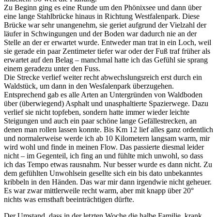
Zu Beginn ging es eine Runde um den Phönixsee und dann über
eine lange Stahlbrücke hinaus in Richtung Westfalenpark. Diese
Brücke war sehr unangenehm, sie geriet aufgrund der Vielzahl der
läufer in Schwingungen und der Boden war dadurch nie an der
Stelle an der er erwartet wurde. Entweder man trat in ein Loch, weil
sie gerade ein paar Zentimeter tiefer war oder der Fuß traf früher als
erwartet auf den Belag – manchmal hatte ich das Gefühl sie sprang
einem geradezu unter den Fuss.
Die Strecke verlief weiter recht abwechslungsreich erst durch ein
Waldstück, um dann in den Wesfalenpark überzugehen.
Entsprechend gab es alle Arten an Untergründen von Waldboden
über (überwiegend) Asphalt und unasphaltierte Spazierwege. Dazu
verlief sie nicht topfeben, sondern hatte immer wieder leichte
Steigungen und auch ein paar schöne lange Gefällestrecken, an
denen man rollen lassen konnte. Bis Km 12 lief alles ganz ordentlich
und normalerweise werde ich ab 10 Kilometern langsam warm, mir
wird wohl und finde in meinen Flow. Das passierte diesmal leider
nicht – im Gegenteil, ich fing an und fühlte mich unwohl, so dass
ich das Tempo etwas rausnahm. Nur besser wurde es dann nicht. Zu
dem gefühlten Unwohlsein gesellte sich ein bis dato unbekanntes
kribbeln in den Händen. Das war mir dann irgendwie nicht geheuer.
Es war zwar mittlerweile recht warm, aber mit knapp über 20°
nichts was ernsthaft beeinträchtigen dürfte.
Der Umstand, dass in der letzten Woche die halbe Familie krank