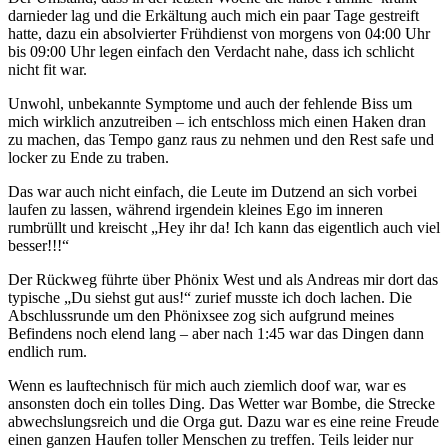
darnieder lag und die Erkältung auch mich ein paar Tage gestreift
hatte, dazu ein absolvierter Frühdienst von morgens von 04:00 Uhr
bis 09:00 Uhr legen einfach den Verdacht nahe, dass ich schlicht
nicht fit war.
Unwohl, unbekannte Symptome und auch der fehlende Biss um
mich wirklich anzutreiben – ich entschloss mich einen Haken dran
zu machen, das Tempo ganz raus zu nehmen und den Rest safe und
locker zu Ende zu traben.
Das war auch nicht einfach, die Leute im Dutzend an sich vorbei
laufen zu lassen, während irgendein kleines Ego im inneren
rumbrüllt und kreischt „Hey ihr da! Ich kann das eigentlich auch viel
besser!!!“
Der Rückweg führte über Phönix West und als Andreas mir dort das
typische „Du siehst gut aus!“ zurief musste ich doch lachen. Die
Abschlussrunde um den Phönixsee zog sich aufgrund meines
Befindens noch elend lang – aber nach 1:45 war das Dingen dann
endlich rum.
Wenn es lauftechnisch für mich auch ziemlich doof war, war es
ansonsten doch ein tolles Ding. Das Wetter war Bombe, die Strecke
abwechslungsreich und die Orga gut. Dazu war es eine reine Freude
einen ganzen Haufen toller Menschen zu treffen. Teils leider nur