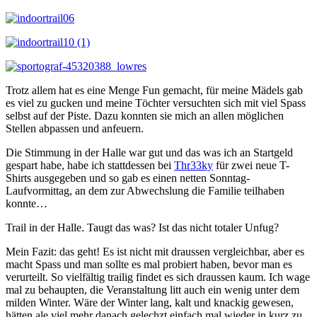
Trotz allem hat es eine Menge Fun gemacht, für meine Mädels gab
es viel zu gucken und meine Töchter versuchten sich mit viel Spass
selbst auf der Piste. Dazu konnten sie mich an allen möglichen
Stellen abpassen und anfeuern.
Die Stimmung in der Halle war gut und das was ich an Startgeld
gespart habe, habe ich stattdessen bei
Thr33ky
für zwei neue T-
Shirts ausgegeben und so gab es einen netten Sonntag-
Laufvormittag, an dem zur Abwechslung die Familie teilhaben
konnte…
Trail in der Halle. Taugt das was? Ist das nicht totaler Unfug?
Mein Fazit: das geht! Es ist nicht mit draussen vergleichbar, aber es
macht Spass und man sollte es mal probiert haben, bevor man es
verurteilt. So vielfältig trailig findet es sich draussen kaum. Ich wage
mal zu behaupten, die Veranstaltung litt auch ein wenig unter dem
milden Winter. Wäre der Winter lang, kalt und knackig gewesen,
hätten ale viel mehr danach gelechzt einfach mal wieder in kurz zu