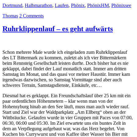
Dortmund
,
Halbmarathon
,
Laufen
,
Phönix
,
PhönixHM
,
Phönixsee
Thomas
2 Comments
Ruhrklippenlauf – es geht aufwärts
Schon mehrere Male wurde ich eingeladen zum Ruhrklippenlauf
des LT Bittermark zu kommen, zuletzt als ich vier Bittermärkern
beim Rennsteig Gesellschaft leisten durfte. Doch bisher hat es nie
geklappt, dabei findet der Lauf monatlich statt. Immer am dritten
Samstag im Monat, und das quasi vor meiner Haustür. Immer kam
irgendwas dazwischen, so Samstag Vormittage sind aber auch
schweres Terrain, Samstagsdienste, Einkäufe, etc…
Diesmal hat es geklappt. Ein Freundschaftslauf über 25 km mit ein
paar ordentlichen Höhenmetern – klar wenn man von der
Hohensyburg hinab an den See läuft, muss man auch wieder rauf.
Start und Ziel war der Waldparkplatz „Am Ellberg“ oben an der
Wittbräucke. Gelaufen wurde in vier Gruppen mit Paces von 07:00,
06:30, 06:00 und 05:30. Im Ziel erwartete uns ein buntes Zelt in
dem an Verpflegung aufgebaut war, was das Herz begehrt. Von
Kuchen bis Currywurst und von Kaffee über Wasser bis Bier mit