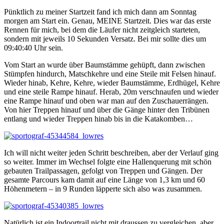
Pünktlich zu meiner Startzeit fand ich mich dann am Sonntag
morgen am Start ein. Genau, MEINE Startzeit. Dies war das erste
Rennen für mich, bei dem die Läufer nicht zeitgleich starteten,
sondern mit jeweils 10 Sekunden Versatz. Bei mir sollte dies um
09:40:40 Uhr sein.
Vom Start an wurde über Baumstämme gehüpft, dann zwischen
Stümpfen hindurch, Matschkehre und eine Steile mit Felsen hinauf.
Wieder hinab, Kehre, Kehre, wieder Baumstämme, Erdhügel, Kehre
und eine steile Rampe hinauf. Herab, 20m verschnaufen und wieder
eine Rampe hinauf und oben war man auf den Zuschauerrängen.
Von hier Treppen hinauf und über die Gänge hinter den Tribünen
entlang und wieder Treppen hinab bis in die Katakomben…
Ich will nicht weiter jeden Schritt beschreiben, aber der Verlauf ging
so weiter. Immer im Wechsel folgte eine Hallenquerung mit schön
gebauten Trailpassagen, gefolgt von Treppen und Gängen. Der
gesamte Parcours kam damit auf eine Länge von 1,3 km und 60
Höhenmetern – in 9 Runden läpperte sich also was zusammen.
Natürlich ist ein Indoortrail nicht mit draussen zu vergleichen, aber