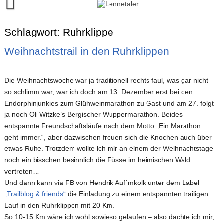
Skip
to
content
Runalyze-Lauftagebuch
Schlagwort:
Ruhrklippe
FINISH!
Weihnachtstrail in den Ruhrklippen
Kontakt
Die Weihnachtswoche war ja traditionell rechts faul, was gar nicht
so schlimm war, war ich doch am 13. Dezember erst bei den
Endorphinjunkies zum Glühweinmarathon zu Gast und am 27. folgt
ja noch Oli Witzke’s Bergischer Wuppermarathon. Beides
entspannte Freundschaftsläufe nach dem Motto „Ein Marathon
geht immer.“, aber dazwischen freuen sich die Knochen auch über
etwas Ruhe. Trotzdem wollte ich mir an einem der Weihnachtstage
noch ein bisschen besinnlich die Füsse im heimischen Wald
vertreten…
Und dann kann via FB von Hendrik Auf´mkolk unter dem Label
„Trailblog & friends“
die Einladung zu einem entspannten trailigen
Lauf in den Ruhrklippen mit 20 Km.
So 10-15 Km wäre ich wohl sowieso gelaufen – also dachte ich mir,