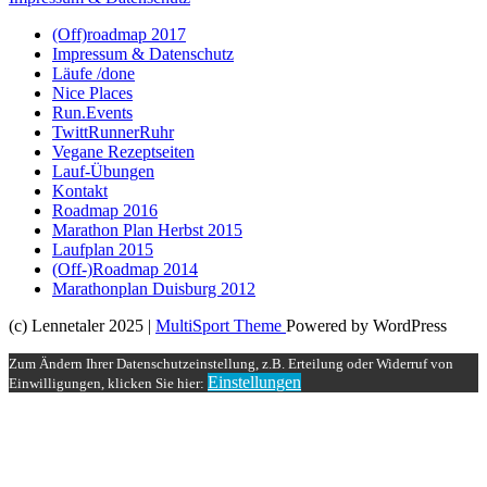
(Off)roadmap 2017
Impressum & Datenschutz
Läufe /done
Nice Places
Run.Events
TwittRunnerRuhr
Vegane Rezeptseiten
Lauf-Übungen
Kontakt
Roadmap 2016
Marathon Plan Herbst 2015
Laufplan 2015
(Off-)Roadmap 2014
Marathonplan Duisburg 2012
(c) Lennetaler 2025 |
MultiSport Theme
Powered by WordPress
Zum Ändern Ihrer Datenschutzeinstellung, z.B. Erteilung oder Widerruf von
Einstellungen
Einwilligungen, klicken Sie hier: