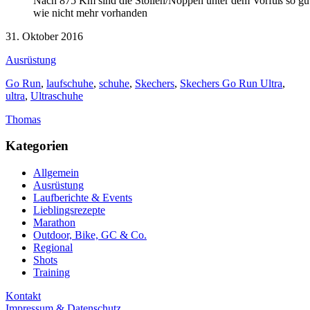
Nach 875 Km sind die Stollen/Noppen unter dem Vorfuß so gu
wie nicht mehr vorhanden
31. Oktober 2016
Ausrüstung
Go Run
,
laufschuhe
,
schuhe
,
Skechers
,
Skechers Go Run Ultra
,
ultra
,
Ultraschuhe
Thomas
Kategorien
Allgemein
Ausrüstung
Laufberichte & Events
Lieblingsrezepte
Marathon
Outdoor, Bike, GC & Co.
Regional
Shots
Training
Kontakt
Impressum & Datenschutz