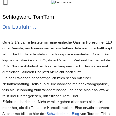
Skip
to
content
Runalyze-Lauftagebuch
Schlagwort:
TomTom
FINISH!
Die Laufuhr…
Kontakt
Gute 2 1/2 Jahre leistete mir eine einfache Garmin Forerunner 110
gute Dienste, auch wenn seit einem halben Jahr ein Einschaltknopf
fehlt. Die Uhr lieferte stets zuverlässig die essentiellen Daten. Sie
loggte die Strecke via GPS, dazu Pace und Zeit und bei Bedarf den
Puls. Nur die Akkulaufzeit lässt so langsam nach. Das waren mal
gut sieben Stunden und jetzt vielleicht noch fünf.
Ein paar Wochen beschäftige ich mich schon mit einer
Neuanschaffung. Teils aus Muße während meiner Zwangspause,
teils als Belohnung zum Wiedereinstieg. Ich habe also das WWW
rauf und runter gelesen, mit etlichen Test- und
Erfahrungsberichten. Nicht wenige gaben aber auch nicht viel
mehr her, als die Texte der Herstellerseiten. Eine erwähnenswerte
Ausnahme bildete hier der
Schweinehund-Blog
von Torsten Firlus.