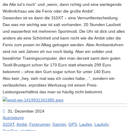
die Alte tut’s noch“ und „wenn, dann richtig und eine eierlegende
Wollmilchsau wie die Fenix oder die große Ambit“.
Geworden ist es dann die 310XT – eine Vernunftentscheidung.
Das was mir wichtig war ist satt vorhanden. 20 Stunden Laufzeit
und wasserfest mit mehreren Sportmodi. Die Uhr ist dick und alles
andere als eine Schönheit und kann nicht wie die Ambit oder die
Fenix zum posen im Alltag getragen werden. Aber Armbanduhren
sind mir seit Jahren eh nur noch lästig. Aber ein solider und
bewährter Trainingscomputer, den man derzeit samt dem guten
Textil-Brustgurt schon für 170 Euro statt ehemals 299 Euro
bekommt – ohne den Gurt sogar schon für unter 140 Euro.
Also kein „hey, sieh mal was ich cooles habe…“, sondern ein
verlässliches, erprobtes Werkzeug mit einem Preis-
Leistungsverhältnis das man so häufig nicht bekommt.
31. Dezember 2014
Ausrüstung
310XT
,
Ambit
,
Forerunner
,
Garmin
,
GPS
,
Laufen
,
Laufuhr
,