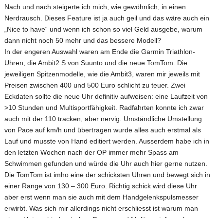
Nach und nach steigerte ich mich, wie gewöhnlich, in einen
Nerdrausch. Dieses Feature ist ja auch geil und das wäre auch ein
„Nice to have“ und wenn ich schon so viel Geld ausgebe, warum
dann nicht noch 50 mehr und das bessere Modell?
In der engeren Auswahl waren am Ende die Garmin Triathlon-
Uhren, die Ambit2 S von Suunto und die neue TomTom. Die
jeweiligen Spitzenmodelle, wie die Ambit3, waren mir jeweils mit
Preisen zwischen 400 und 500 Euro schlicht zu teuer. Zwei
Eckdaten sollte die neue Uhr definitiv aufweisen: eine Laufzeit von
>10 Stunden und Multisportfähigkeit. Radfahrten konnte ich zwar
auch mit der 110 tracken, aber nervig. Umständliche Umstellung
von Pace auf km/h und übertragen wurde alles auch erstmal als
Lauf und musste von Hand editiert werden. Ausserdem habe ich in
den letzten Wochen nach der OP immer mehr Spass am
Schwimmen gefunden und würde die Uhr auch hier gerne nutzen.
Die TomTom ist imho eine der schicksten Uhren und bewegt sich in
einer Range von 130 – 300 Euro. Richtig schick wird diese Uhr
aber erst wenn man sie auch mit dem Handgelenkspulsmesser
erwirbt. Was sich mir allerdings nicht erschliesst ist warum man