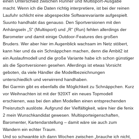
einen Unterschied zwischen Runner und Multisport-Ausgabe
macht. Wenn ich die Daten richtig interpretiere, ist bei der reinen
Laufuhr schlicht eine abgespeckte Softwarevariante aufgespielt.
Suunto handhabt das genauso. Den Sportversionen mit den
Anhängseln „S“ (Multisport) und „R“ (Run) fehlen allerdings der
Barometer und damit einige Outdoor-Features des großen
Bruders. Wer aber hier im Augenblick wachsam im Netz stöbert,
kann hier und da ein Schnäppchen machen, denn die Ambit2 ist
ein Auslaufmodell und die große Variante habe ich schon günstiger
als die Sportversionen gesehen. Allerdings ist etwas Vorsicht
geboten, da viele Händler die Modellbezeichnungen
unterschiedlich und verwirrend handhaben.
Bei Garmin gibt es ebenfalls die Möglichkeit zu Schnäppchen. Kurz
vor Weihnachten ist mit der 920XT ein neues Topmodell
erschienen, was bei den alten Modellen einen entsprechenden
Preisrutsch auslöste. Aufgrund der Vielfältigkeit, wäre hier die fenix
2 mein Wunschkandidat gewesen. Multisporteigenschaften,
Baromenter, Kartendarstellung – damit wäre sie auch zum
Wandern ein echter Traum.
Und so schwankte ich dann Wochen zwischen „brauche ich nicht,