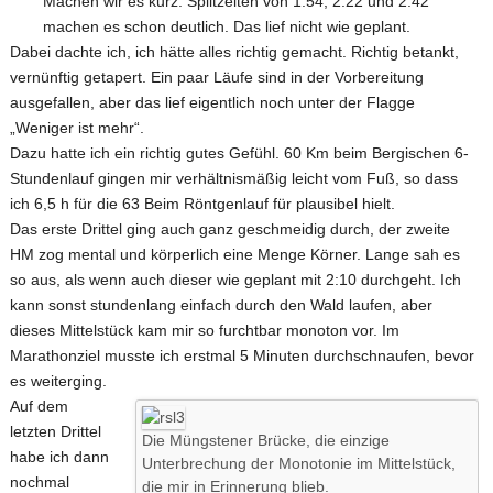
Machen wir es kurz: Splitzeiten von 1:54, 2:22 und 2:42
machen es schon deutlich. Das lief nicht wie geplant.
Dabei dachte ich, ich hätte alles richtig gemacht. Richtig betankt,
vernünftig getapert. Ein paar Läufe sind in der Vorbereitung
ausgefallen, aber das lief eigentlich noch unter der Flagge
„Weniger ist mehr“.
Dazu hatte ich ein richtig gutes Gefühl. 60 Km beim Bergischen 6-
Stundenlauf gingen mir verhältnismäßig leicht vom Fuß, so dass
ich 6,5 h für die 63 Beim Röntgenlauf für plausibel hielt.
Das erste Drittel ging auch ganz geschmeidig durch, der zweite
HM zog mental und körperlich eine Menge Körner. Lange sah es
so aus, als wenn auch dieser wie geplant mit 2:10 durchgeht. Ich
kann sonst stundenlang einfach durch den Wald laufen, aber
dieses Mittelstück kam mir so furchtbar monoton vor. Im
Marathonziel musste ich erstmal 5 Minuten durchschnaufen, bevor
es weiterging.
Auf dem
letzten Drittel
Die Müngstener Brücke, die einzige
habe ich dann
Unterbrechung der Monotonie im Mittelstück,
nochmal
die mir in Erinnerung blieb.