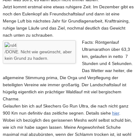
Jetzt kommt erstmal eine etwas ruhigere Zeit. Im Dezember gibt es
noch den Eulenkopf als Freundschaftslauf und dann ist eine
Menge Luft bis nächstes Jahr für Grundlagenarbeit, Krafttraining,
ruhige lange Läufe und das Ziel, nochmal deutlich das Gewicht
nach unten zu schrauben.
Facts: Röntgenlauf
Ultramarathon über 63,3
/DONE. Nicht wie gewünscht, aber
km, gelaufen in netto 7
kein Grund zu hadern.
Stunden und 4 Sekunden.
Das Wetter war heiter, die
allgemeine Stimmung prima, Die Orga und Verpflegung der
beteiligten Vereine wie immer großartig. Der Landschaftslauf ist
hügelig eigentlich ein prächtiger Waldlauf mit viel bergischem
Charme.
Gelaufen bin ich auf Skechers Go Run Ultra, die nach nicht ganz
900 Km nun definitiv das zeitliche segnen. Details siehe
hier
.
Wobei ich bezüglich des gerissenen Meshs wohl selbst schuld bin,
wie ich mir habe sagen lassen. Meine Angewohnheit Schuhe
maximal mal abzubürsten, wenn der Schlamm trocken ist, ist wohl