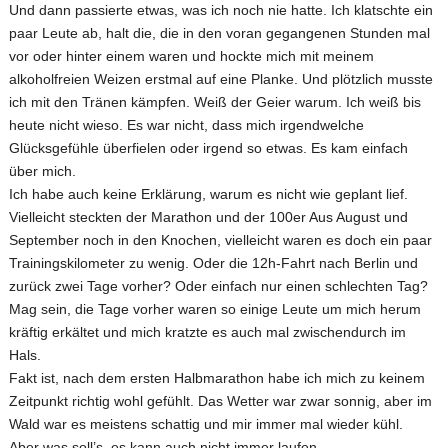
Und dann passierte etwas, was ich noch nie hatte. Ich klatschte ein
paar Leute ab, halt die, die in den voran gegangenen Stunden mal
vor oder hinter einem waren und hockte mich mit meinem
alkoholfreien Weizen erstmal auf eine Planke. Und plötzlich musste
ich mit den Tränen kämpfen. Weiß der Geier warum. Ich weiß bis
heute nicht wieso. Es war nicht, dass mich irgendwelche
Glücksgefühle überfielen oder irgend so etwas. Es kam einfach
über mich.
Ich habe auch keine Erklärung, warum es nicht wie geplant lief.
Vielleicht steckten der Marathon und der 100er Aus August und
September noch in den Knochen, vielleicht waren es doch ein paar
Trainingskilometer zu wenig. Oder die 12h-Fahrt nach Berlin und
zurück zwei Tage vorher? Oder einfach nur einen schlechten Tag?
Mag sein, die Tage vorher waren so einige Leute um mich herum
kräftig erkältet und mich kratzte es auch mal zwischendurch im
Hals.
Fakt ist, nach dem ersten Halbmarathon habe ich mich zu keinem
Zeitpunkt richtig wohl gefühlt. Das Wetter war zwar sonnig, aber im
Wald war es meistens schattig und mir immer mal wieder kühl.
Aber was soll’s, es kann auch nicht immer laufen.