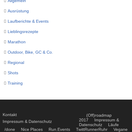
Allgemein
Ausrüstung
Laufberichte & Events
Lieblingsrezepte
Marathon
Outdoor, Bike, GC & Co.
Regional
Shots
Training
Kontakt
(Off)roadmap
2017
Impressum &
Impressum & Datenschutz
Datenschutz
Läufe
/done
Nice Places
Run.Events
TwittRunnerRuhr
Vegane