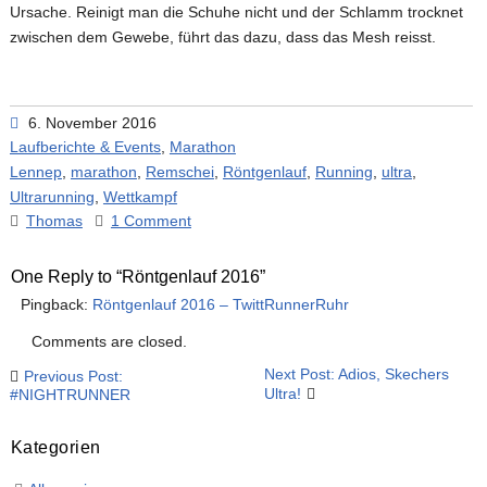
Ursache. Reinigt man die Schuhe nicht und der Schlamm trocknet
zwischen dem Gewebe, führt das dazu, dass das Mesh reisst.
6. November 2016
Laufberichte & Events
,
Marathon
Lennep
,
marathon
,
Remschei
,
Röntgenlauf
,
Running
,
ultra
,
Ultrarunning
,
Wettkampf
Thomas
1 Comment
One Reply to “Röntgenlauf 2016”
Pingback:
Röntgenlauf 2016 – TwittRunnerRuhr
Comments are closed.
Beitragsnavigation
Next Post: Adios, Skechers
Previous Post:
Ultra!
#NIGHTRUNNER
Kategorien