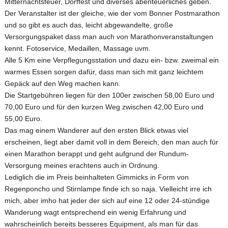
Mitternachtsfeuer, Dorffest und diverses abenteuerliches geben.
Der Veranstalter ist der gleiche, wie der vom Bonner Postmarathon
und so gibt es auch das, leicht abgewandelte, große
Versorgungspaket dass man auch von Marathonveranstaltungen
kennt. Fotoservice, Medaillen, Massage uvm.
Alle 5 Km eine Verpflegungsstation und dazu ein- bzw. zweimal ein
warmes Essen sorgen dafür, dass man sich mit ganz leichtem
Gepäck auf den Weg machen kann.
Die Startgebühren liegen für den 100er zwischen 58,00 Euro und
70,00 Euro und für den kurzen Weg zwischen 42,00 Euro und
55,00 Euro.
Das mag einem Wanderer auf den ersten Blick etwas viel
erscheinen, liegt aber damit voll in dem Bereich, den man auch für
einen Marathon berappt und geht aufgrund der Rundum-
Versorgung meines erachtens auch in Ordnung.
Lediglich die im Preis beinhalteten Gimmicks in Form von
Regenponcho und Stirnlampe finde ich so naja. Vielleicht irre ich
mich, aber imho hat jeder der sich auf eine 12 oder 24-stündige
Wanderung wagt entsprechend ein wenig Erfahrung und
wahrscheinlich bereits besseres Equipment, als man für das