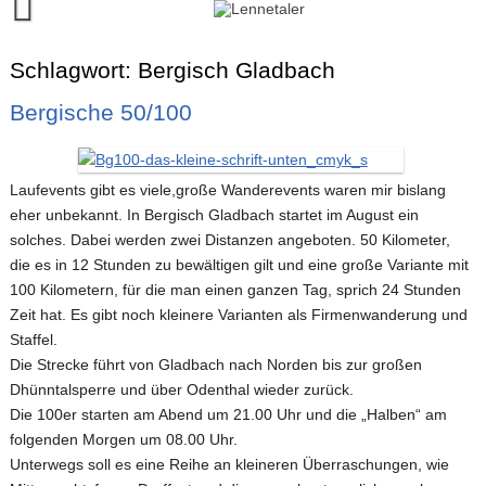
Skip
to
content
Runalyze-Lauftagebuch
Schlagwort:
Bergisch Gladbach
FINISH!
Bergische 50/100
Kontakt
Laufevents gibt es viele,große Wanderevents waren mir bislang
eher unbekannt. In Bergisch Gladbach startet im August ein
solches. Dabei werden zwei Distanzen angeboten. 50 Kilometer,
die es in 12 Stunden zu bewältigen gilt und eine große Variante mit
100 Kilometern, für die man einen ganzen Tag, sprich 24 Stunden
Zeit hat. Es gibt noch kleinere Varianten als Firmenwanderung und
Staffel.
Die Strecke führt von Gladbach nach Norden bis zur großen
Dhünntalsperre und über Odenthal wieder zurück.
Die 100er starten am Abend um 21.00 Uhr und die „Halben“ am
folgenden Morgen um 08.00 Uhr.
Unterwegs soll es eine Reihe an kleineren Überraschungen, wie