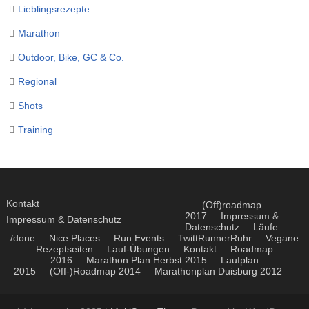
Lieblingsrezepte
Marathon
Outdoor, Bike, GC & Co.
Regional
Shots
Training
Kontakt
(Off)roadmap
2017
Impressum &
Impressum & Datenschutz
Datenschutz
Läufe
/done
Nice Places
Run.Events
TwittRunnerRuhr
Vegane
Rezeptseiten
Lauf-Übungen
Kontakt
Roadmap
2016
Marathon Plan Herbst 2015
Laufplan
2015
(Off-)Roadmap 2014
Marathonplan Duisburg 2012