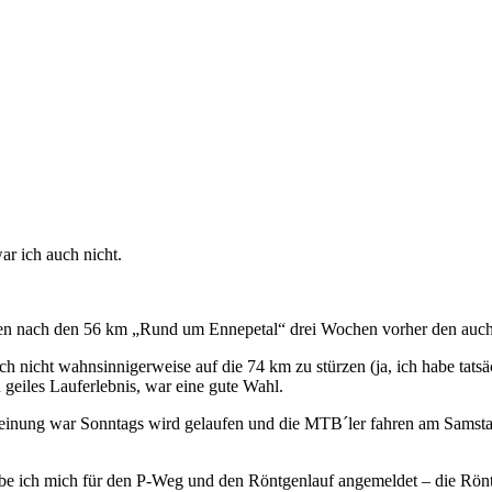
ar ich auch nicht.
uben nach den 56 km „Rund um Ennepetal“ drei Wochen vorher den auc
ch nicht wahnsinnigerweise auf die 74 km zu stürzen (ja, ich habe tats
n geiles Lauferlebnis, war eine gute Wahl.
er Meinung war Sonntags wird gelaufen und die MTB´ler fahren am Sam
abe ich mich für den P-Weg und den Röntgenlauf angemeldet – die Rön