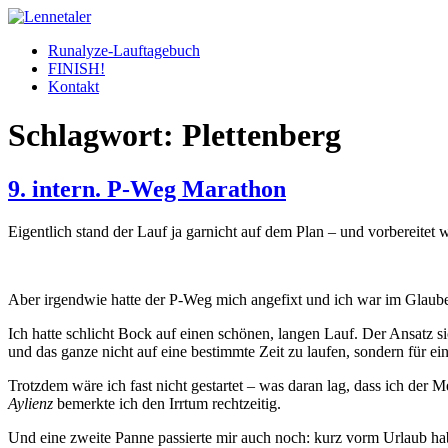
Skip
to
Runalyze-Lauftagebuch
content
FINISH!
Kontakt
Schlagwort:
Plettenberg
9. intern. P-Weg Marathon
Eigentlich stand der Lauf ja garnicht auf dem Plan – und vorbereitet w
Aber irgendwie hatte der P-Weg mich angefixt und ich war im Gla
Ich hatte schlicht Bock auf einen schönen, langen Lauf. Der Ansatz si
und das ganze nicht auf eine bestimmte Zeit zu laufen, sondern für ei
Trotzdem wäre ich fast nicht gestartet – was daran lag, dass ich d
Aylienz
bemerkte ich den Irrtum rechtzeitig.
Und eine zweite Panne passierte mir auch noch: kurz vorm Urlaub h