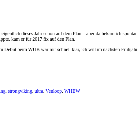
 eigentlich dieses Jahr schon auf dem Plan – aber da bekam ich spon
appte, kam er für 2017 fix auf den Plan.
Debüt beim WUB war mir schnell klar, ich will im nächsten Frühjahr 
ing
,
strongviking
,
ultra
,
Venloop
,
WHEW