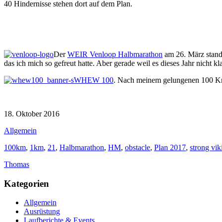
40 Hindernisse stehen dort auf dem Plan.
Der
WEIR Venloop Halbmarathon
am 26. März stand
das ich mich so gefreut hatte. Aber gerade weil es dieses Jahr nicht kl
WHEW 100
. Nach meinem gelungenen 100 Km 
18. Oktober 2016
Allgemein
100km
,
1km
,
21
,
Halbmarathon
,
HM
,
obstacle
,
Plan 2017
,
strong vik
Thomas
Kategorien
Allgemein
Ausrüstung
Laufberichte & Events