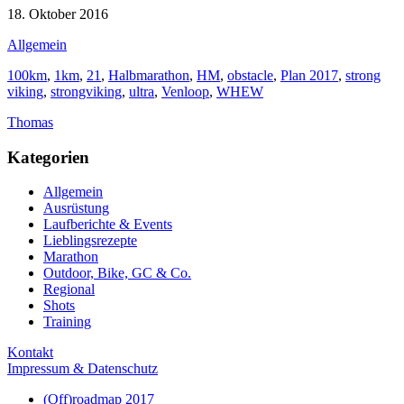
18. Oktober 2016
Allgemein
100km
,
1km
,
21
,
Halbmarathon
,
HM
,
obstacle
,
Plan 2017
,
strong
viking
,
strongviking
,
ultra
,
Venloop
,
WHEW
Thomas
Kategorien
Allgemein
Ausrüstung
Laufberichte & Events
Lieblingsrezepte
Marathon
Outdoor, Bike, GC & Co.
Regional
Shots
Training
Kontakt
Impressum & Datenschutz
(Off)roadmap 2017